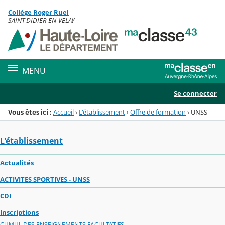
Panneau de gestion des cookies
Collège Roger Ruel
Menu de la rubrique
Contenu
SAINT-DIDIER-EN-VELAY
MENU
Se connecter
Vous êtes ici :
Accueil
›
L'établissement
›
Offre de formation
›
UNSS
L'établissement
Actualités
ACTIVITES SPORTIVES - UNSS
CDI
Inscriptions
CUMUL DES ENSEIGNEMENTS FACULTATIFS