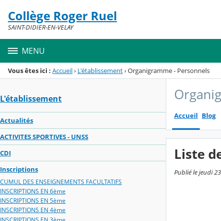
Panneau de gestion des cookies
Collège Roger Ruel
Menu de la rubrique
Contenu
SAINT-DIDIER-EN-VELAY
MENU
Vous êtes ici :
Accueil
›
L'établissement
›
Organigramme - Personnels
Organi
L'établissement
Accueil
Blog
Actualités
ACTIVITES SPORTIVES - UNSS
Liste d
CDI
Inscriptions
Publié le jeudi 2
CUMUL DES ENSEIGNEMENTS FACULTATIFS
INSCRIPTIONS EN 6ème
INSCRIPTIONS EN 5ème
INSCRIPTIONS EN 4ème
INSCRIPTIONS EN 3ème