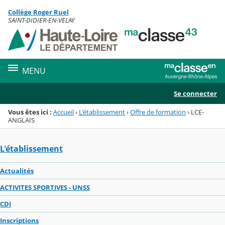
Panneau de gestion des cookies
Collège Roger Ruel
Menu de la rubrique
Contenu
SAINT-DIDIER-EN-VELAY
MENU
Se connecter
Vous êtes ici :
Accueil
›
L'établissement
›
Offre de formation
›
LCE-
ANGLAIS
L'établissement
Actualités
ACTIVITES SPORTIVES - UNSS
CDI
Inscriptions