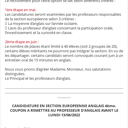
Le recrutement pour cette option se fait selon différents critères :
1ère étape en mai:
Les candidatures seront examinées par les professeurs responsables
de la section européenne selon 3 critères :
 La moyenne d’anglais sur l’année scolaire.
 L’avis du professeur d’anglais concernant la participation orale,
l’investissement et la curiosité en classe.
2ème étape en juin :
Le nombre de places étant limité à 40 élèves (soit 2 groupes de 20),
certains élèves méritants ne pourront pas intégrer la section. En vu de
les départager, certains candidats seront convoqués courant juin à un
entretien oral de 15 minutes en anglais.
Nous vous prions d’agréer Madame, Monsieur, nos salutations
distinguées.
Le Principal et les professeurs d’anglais.
..........................................................................................................................................
..........................................................................................................................................
................
CANDIDATURE EN SECTION EUROPEENNE ANGLAIS 4ème.
COUPON A REMETTRE AU PROFESSEUR D’ANGLAIS AVANT LE
LUNDI 13/06/2022