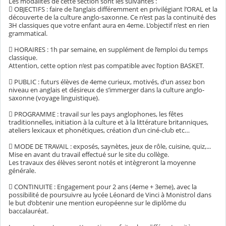
Les modalités de cette section sont les suivantes :
 OBJECTIFS : faire de l’anglais différemment en privilégiant l’ORAL et la
découverte de la culture anglo-saxonne. Ce n’est pas la continuité des
3H classiques que votre enfant aura en 4eme. L’objectif n’est en rien
grammatical.
 HORAIRES : 1h par semaine, en supplément de l’emploi du temps
classique.
Attention, cette option n’est pas compatible avec l’option BASKET.
 PUBLIC : futurs élèves de 4eme curieux, motivés, d’un assez bon
niveau en anglais et désireux de s’immerger dans la culture anglo-
saxonne (voyage linguistique).
 PROGRAMME : travail sur les pays anglophones, les fêtes
traditionnelles, initiation à la culture et à la littérature britanniques,
ateliers lexicaux et phonétiques, création d’un ciné-club etc…
 MODE DE TRAVAIL : exposés, saynètes, jeux de rôle, cuisine, quiz,...
Mise en avant du travail effectué sur le site du collège.
Les travaux des élèves seront notés et intègreront la moyenne
générale.
 CONTINUITE : Engagement pour 2 ans (4eme + 3eme), avec la
possibilité de poursuivre au lycée Léonard de Vinci à Monistrol dans
le but d’obtenir une mention européenne sur le diplôme du
baccalauréat.