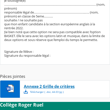
Je soussigné(e)
…………………………………………………………………………………………………. (nom,
prénom)
responsable légal de……………………………………………………...….. (nom,
prénom) en classe de 5eme………..
souhaite / ne souhaite pas
que mon enfant candidate à la section européenne anglais à la
rentrée 2022.
J’ai bien noté que cette option ne sera pas compatible avec l’option
BASKET. Elle le sera avec les options latin et musique, dans la limite de
deux options et sous réserve que l’emploi du temps le permette.
Signature de l’élève :
Signature du responsable légal :
Pièces jointes
Annexe 2 Grille de critères
Télécharger
( .
doc
,
44.03
ko
)
Collège Roger Ruel