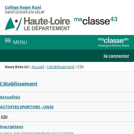
Panneau de gestion des cookies
Collège Roger Ruel
Menu de la rubrique
Contenu
SAINT-DIDIER-EN-VELAY
MENU
Se connecter
Vous êtes ici :
Accueil
›
L'établissement
›
CDI
L'établissement
Actualités
ACTIVITES SPORTIVES - UNSS
CDI
Inscriptions
CUMUL DES ENSEIGNEMENTS FACULTATIFS