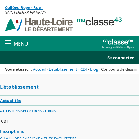
Panneau de gestion des cookies
Collège Roger Ruel
Menu de la rubrique
Contenu
SAINT-DIDIER-EN-VELAY
MENU
Se connecter
Vous êtes ici :
Accueil
›
L'établissement
›
CDI
›
Blog
›
Concours de dessin
L'établissement
Actualités
ACTIVITES SPORTIVES - UNSS
CDI
Inscriptions
CUMUL DES ENSEIGNEMENTS FACULTATIFS