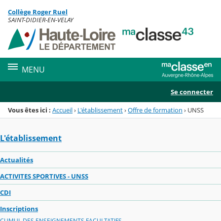
Panneau de gestion des cookies
Collège Roger Ruel
Menu de la rubrique
Contenu
SAINT-DIDIER-EN-VELAY
MENU
Se connecter
Vous êtes ici :
Accueil
›
L'établissement
›
Offre de formation
›
UNSS
L'établissement
Actualités
ACTIVITES SPORTIVES - UNSS
CDI
Inscriptions
CUMUL DES ENSEIGNEMENTS FACULTATIFS