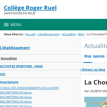
Panneau de gestion des cookies
Collège Roger Ruel
Menu de la rubrique
Contenu
SAINT-DIDIER-EN-VELAY
MENU
Vous êtes ici :
Accueil
›
L'établissement
›
Actualités
›
Blog
›
La ChouetteTV 
Actualit
L'établissement
Blog
Agenda
Actualités
ACTIVITES SPORTIVES - UNSS
‹
Retour au blog
CDI
La Chou
Inscriptions
CUMUL DES ENSEIGNEMENTS FACULTATIFS
Par LAURENT ANUB
INSCRIPTIONS EN 6ème
INSCRIPTIONS EN 5ème
INSCRIPTIONS EN 4ème
INSCRIPTIONS EN 3ème