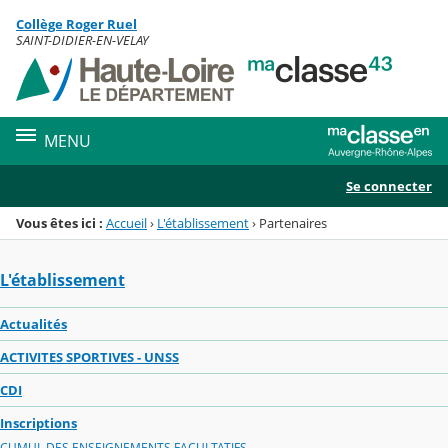
Panneau de gestion des cookies
Collège Roger Ruel
Menu de la rubrique
Contenu
SAINT-DIDIER-EN-VELAY
MENU
Se connecter
Vous êtes ici :
Accueil
›
L'établissement
›
Partenaires
L'établissement
Actualités
ACTIVITES SPORTIVES - UNSS
CDI
Inscriptions
CUMUL DES ENSEIGNEMENTS FACULTATIFS